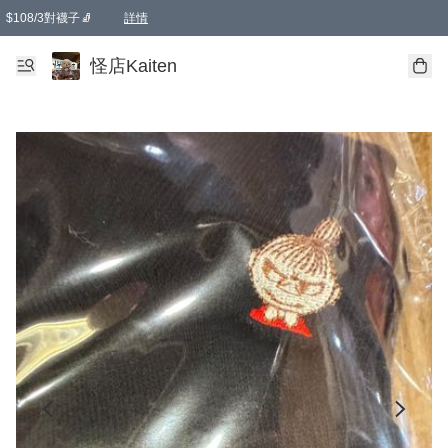
$108/3對襪子🧦
詳情
卡通傘☂️2把8折
購物滿 HKD 650.00即享免運費優惠！（適用於 本地送貨、本地取貨 )
詳情
怪店Kaiten