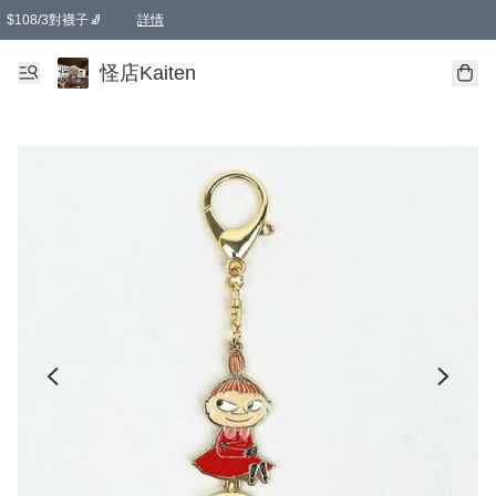
$108/3對襪子🧦
詳情
卡通傘☂️2把8折
購物滿 HKD 650.00即享免運費優惠！（適用於 本地送貨、本地取貨 )
詳情
怪店Kaiten