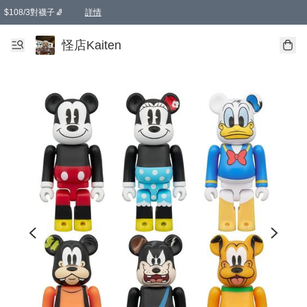
$108/3對襪子🧦
詳情
卡通傘☂️2把8折
購物滿 HKD 650.00即享免運費優惠！（適用於 本地送貨、本地取貨 )
詳情
怪店Kaiten