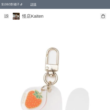
$108/3對襪子🧦
詳情
卡通傘☂️2把8折
購物滿 HKD 650.00即享免運費優惠！（適用於 本地送貨、本地取貨 )
詳情
怪店Kaiten