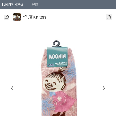
$108/3對襪子🧦
詳情
卡通傘☂️2把8折
購物滿 HKD 650.00即享免運費優惠！（適用於 本地送貨、本地取貨 )
詳情
怪店Kaiten