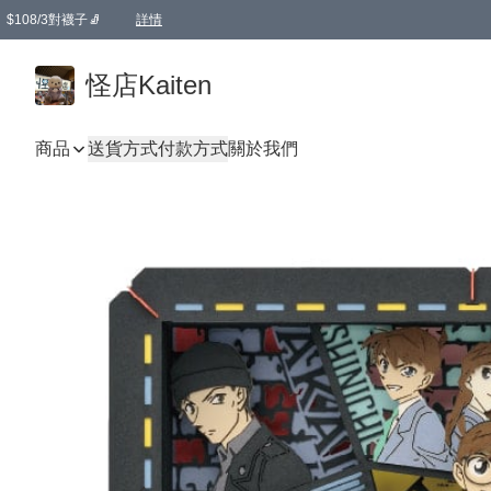
$108/3對襪子🧦
詳情
卡通傘☂️2把8折
購物滿 HKD 650.00即享免運費優惠！（適用於 本地送貨、本地取貨 )
詳情
怪店Kaiten
商品
送貨方式
付款方式
關於我們