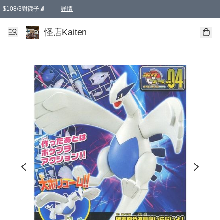
$108/3對襪子🧦
詳情
卡通傘☂️2把8折
購物滿 HKD 650.00即享免運費優惠！（適用於 本地送貨、本地取貨 )
詳情
怪店Kaiten