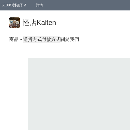
$108/3對襪子🧦
詳情
卡通傘☂️2把8折
購物滿 HKD 650.00即享免運費優惠！（適用於 本地送貨、本地取貨 )
詳情
怪店Kaiten
商品
送貨方式
付款方式
關於我們