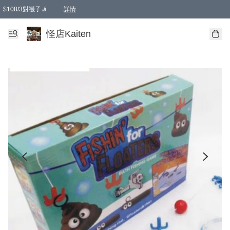
$108/3對襪子🧦
詳情
卡通傘☂️2把8折
購物滿 HKD 650.00即享免運費優惠！（適用於 本地送貨、本地取貨 )
詳情
怪店Kaiten