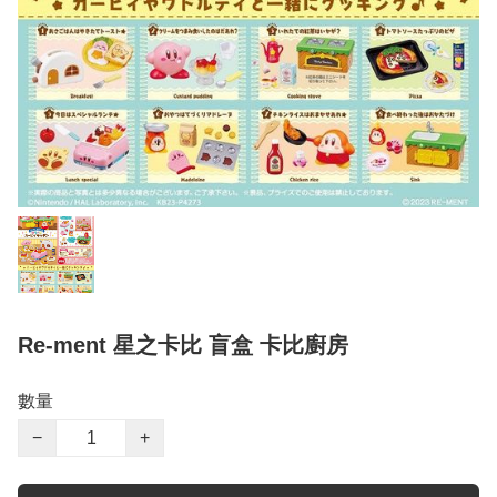
Re-ment 星之卡比 盲盒 卡比廚房
數量
−
+