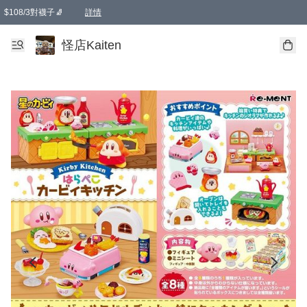
$108/3對襪子🧦
詳情
卡通傘☂️2把8折
購物滿 HKD 650.00即享免運費優惠！（適用於 本地送貨、本地取貨 )
詳情
怪店Kaiten