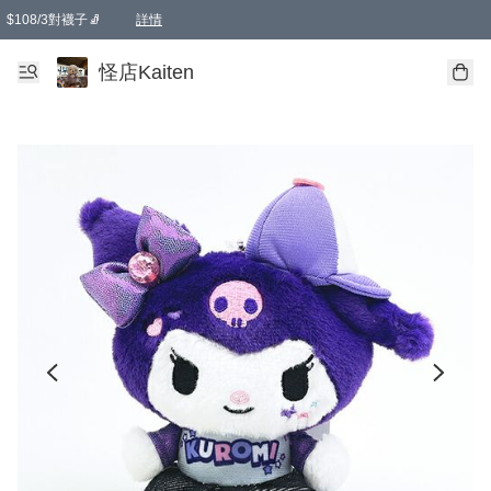
$108/3對襪子🧦
詳情
卡通傘☂️2把8折
購物滿 HKD 650.00即享免運費優惠！（適用於 本地送貨、本地取貨 )
詳情
怪店Kaiten