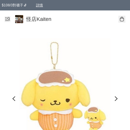
$108/3對襪子🧦
詳情
卡通傘☂️2把8折
購物滿 HKD 650.00即享免運費優惠！（適用於 本地送貨、本地取貨 )
詳情
怪店Kaiten