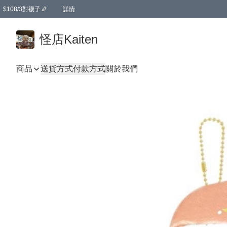
$108/3對襪子🧦
詳情
卡通傘☂️2把8折
購物滿 HKD 650.00即享免運費優惠！（適用於 本地送貨、本地取貨 )
詳情
怪店Kaiten
商品
送貨方式
付款方式
關於我們