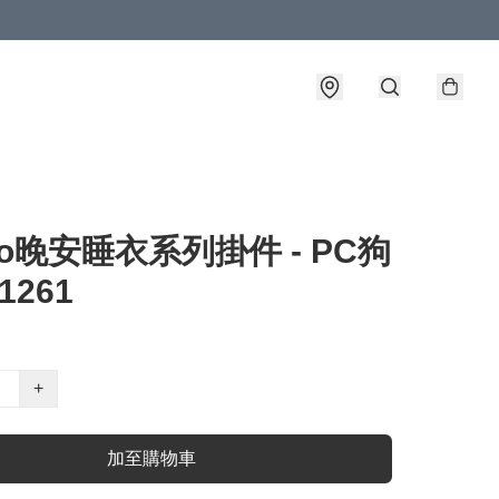
rio晚安睡衣系列掛件 - PC狗
1261
+
加至購物車