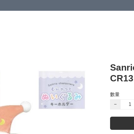
San
CR13
數量
−