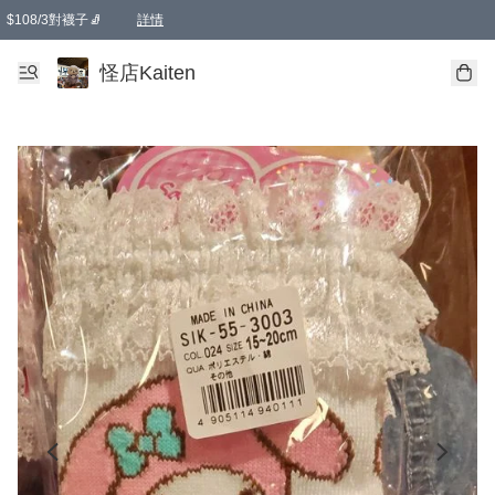
$108/3對襪子🧦
詳情
卡通傘☂️2把8折
購物滿 HKD 650.00即享免運費優惠！（適用於 本地送貨、本地取貨 )
詳情
怪店Kaiten