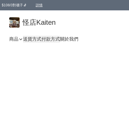
$108/3對襪子🧦
詳情
卡通傘☂️2把8折
購物滿 HKD 650.00即享免運費優惠！（適用於 本地送貨、本地取貨 )
詳情
怪店Kaiten
商品
送貨方式
付款方式
關於我們