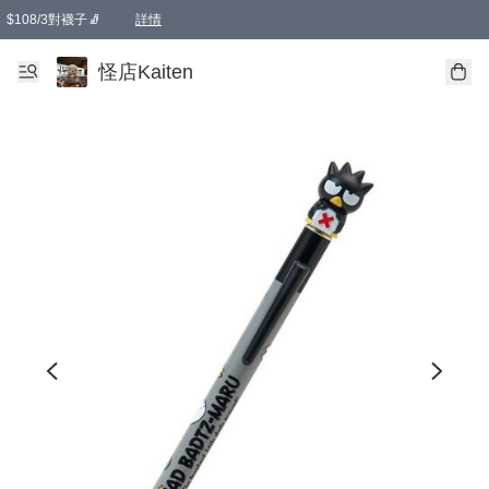
$108/3對襪子🧦
詳情
卡通傘☂️2把8折
購物滿 HKD 650.00即享免運費優惠！（適用於 本地送貨、本地取貨 )
詳情
怪店Kaiten