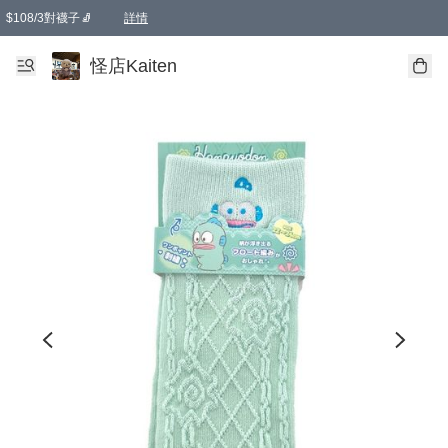
$108/3對襪子🧦
詳情
卡通傘☂️2把8折
購物滿 HKD 650.00即享免運費優惠！（適用於 本地送貨、本地取貨 )
詳情
怪店Kaiten