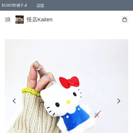
$108/3對襪子🧦
詳情
卡通傘☂️2把8折
購物滿 HKD 650.00即享免運費優惠！（適用於 本地送貨、本地取貨 )
詳情
怪店Kaiten