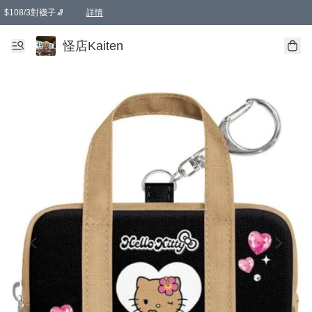
$108/3對襪子🧦
詳情
卡通傘☂️2把8折
購物滿 HKD 650.00即享免運費優惠！（適用於 本地送貨、本地取貨 )
詳情
怪店Kaiten