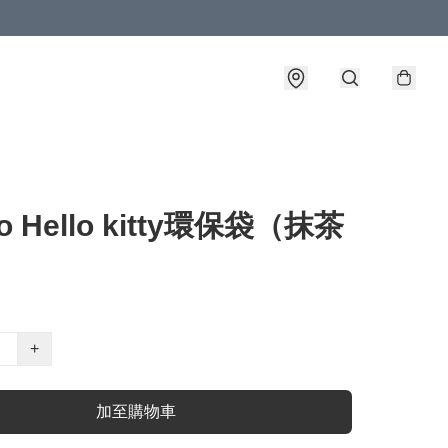
io Hello kitty環保袋（抹茶
）
+
加至購物車