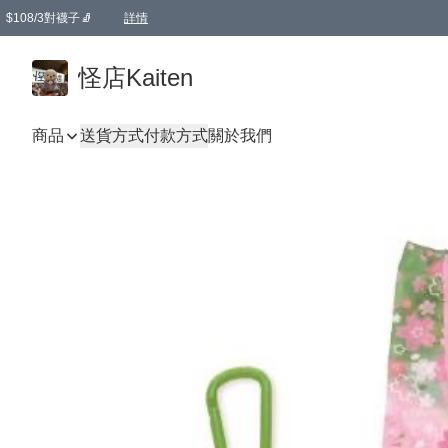
$108/3對襪子🧦
詳情
卡通傘☂️2把8折
購物滿 HKD 650.00即享免運費優惠！（適用於 本地送貨、本地取貨 )
詳情
怪店Kaiten
商品
送貨方式
付款方式
關於我們