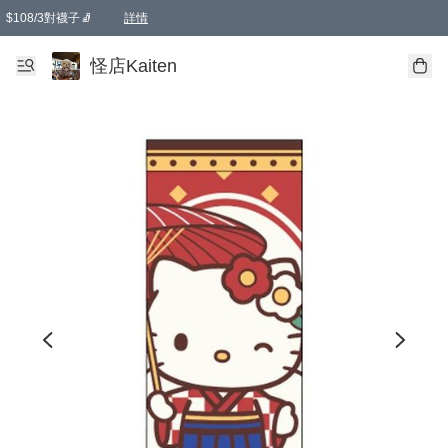
$108/3對襪子🧦
詳情
卡通傘☂️2把8折
購物滿 HKD 650.00即享免運費優惠！（適用於 本地送貨、本地取貨 )
詳情
怪店Kaiten