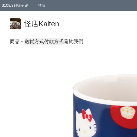
$108/3對襪子🧦
詳情
卡通傘☂️2把8折
購物滿 HKD 650.00即享免運費優惠！（適用於 本地送貨、本地取貨 )
詳情
怪店Kaiten
商品
送貨方式
付款方式
關於我們