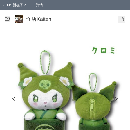
$108/3對襪子🧦
詳情
卡通傘☂️2把8折
購物滿 HKD 650.00即享免運費優惠！（適用於 本地送貨、本地取貨 )
詳情
怪店Kaiten