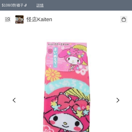
$108/3對襪子🧦
詳情
卡通傘☂️2把8折
購物滿 HKD 650.00即享免運費優惠！（適用於 本地送貨、本地取貨 )
詳情
怪店Kaiten