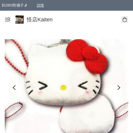
$108/3對襪子🧦
詳情
卡通傘☂️2把8折
購物滿 HKD 650.00即享免運費優惠！（適用於 本地送貨、本地取貨 )
詳情
怪店Kaiten