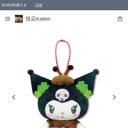
$108/3對襪子🧦
詳情
卡通傘☂️2把8折
購物滿 HKD 650.00即享免運費優惠！（適用於 本地送貨、本地取貨 )
詳情
怪店Kaiten