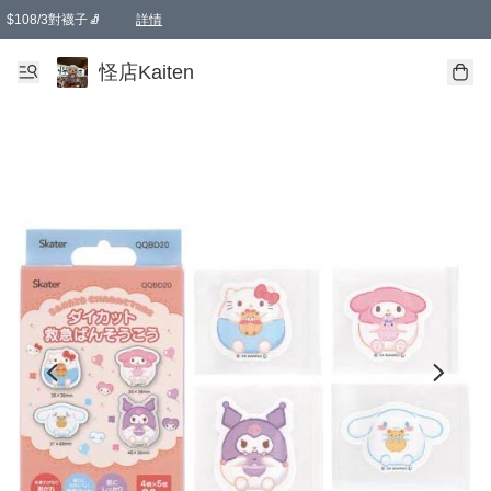
$108/3對襪子🧦
詳情
卡通傘☂️2把8折
購物滿 HKD 650.00即享免運費優惠！（適用於 本地送貨、本地取貨 )
詳情
怪店Kaiten