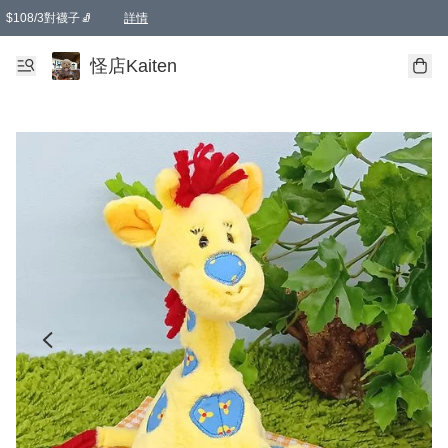
$108/3對襪子🧦
詳情
卡通傘☂️2把8折
購物滿 HKD 650.00即享免運費優惠！（適用於 本地送貨、本地取貨 )
詳情
怪店Kaiten