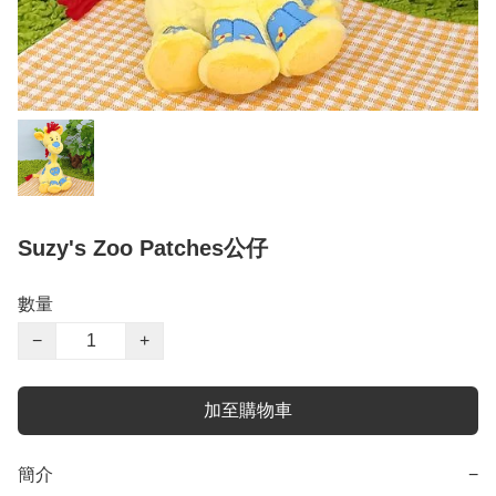
Suzy's Zoo Patches公仔
數量
−
+
加至購物車
簡介
−