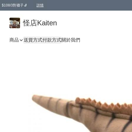
$108/3對襪子🧦
詳情
卡通傘☂️2把8折
購物滿 HKD 650.00即享免運費優惠！（適用於 本地送貨、本地取貨 )
詳情
怪店Kaiten
商品
送貨方式
付款方式
關於我們