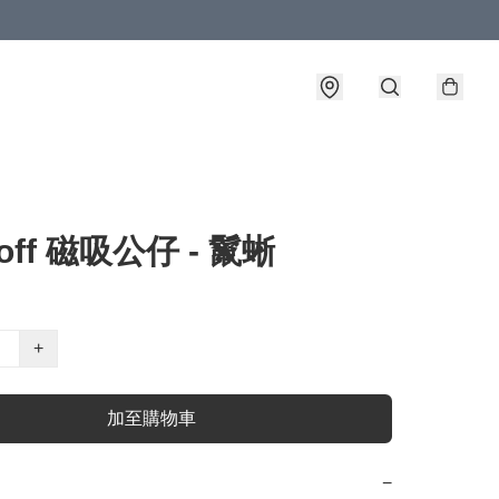
 off 磁吸公仔 - 鬣蜥
+
加至購物車
−