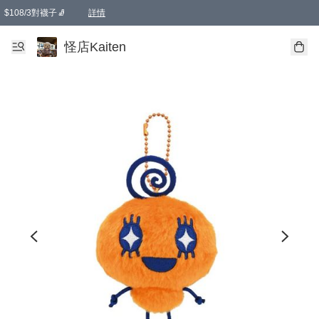
$108/3對襪子🧦
詳情
卡通傘☂️2把8折
購物滿 HKD 650.00即享免運費優惠！（適用於 本地送貨、本地取貨 )
詳情
怪店Kaiten