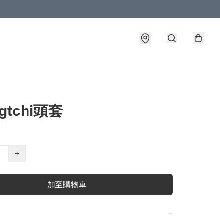
gtchi頭套
+
加至購物車
−