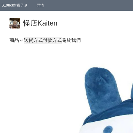
$108/3對襪子🧦
詳情
卡通傘☂️2把8折
購物滿 HKD 650.00即享免運費優惠！（適用於 本地送貨、本地取貨 )
詳情
怪店Kaiten
商品
送貨方式
付款方式
關於我們