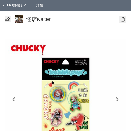
$108/3對襪子🧦
詳情
卡通傘☂️2把8折
購物滿 HKD 650.00即享免運費優惠！（適用於 本地送貨、本地取貨 )
詳情
怪店Kaiten