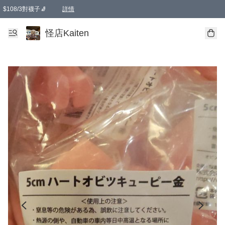
$108/3對襪子🧦
詳情
卡通傘☂️2把8折
購物滿 HKD 650.00即享免運費優惠！（適用於 本地送貨、本地取貨 )
詳情
怪店Kaiten