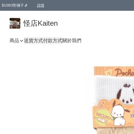
$108/3對襪子🧦
詳情
卡通傘☂️2把8折
購物滿 HKD 650.00即享免運費優惠！（適用於 本地送貨、本地取貨 )
詳情
怪店Kaiten
商品
送貨方式
付款方式
關於我們