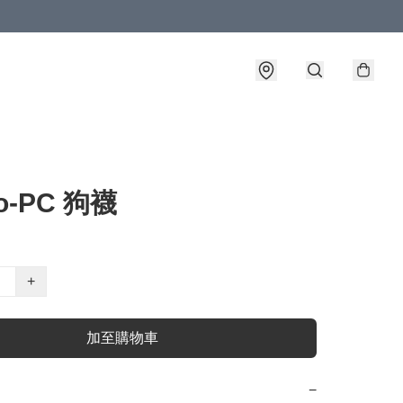
io-PC 狗襪
+
加至購物車
−