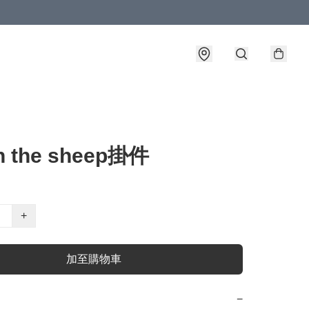
n the sheep掛件
+
加至購物車
−