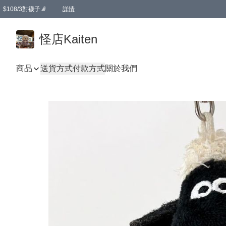
$108/3對襪子🧦
詳情
卡通傘☂️2把8折
購物滿 HKD 650.00即享免運費優惠！（適用於 本地送貨、本地取貨 )
詳情
怪店Kaiten
商品
送貨方式
付款方式
關於我們